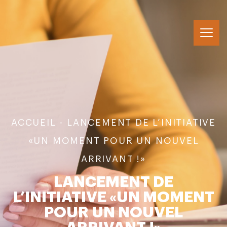
ACCUEIL
- LANCEMENT DE L’INITIATIVE
«UN MOMENT POUR UN NOUVEL
ARRIVANT !»
LANCEMENT DE
L’INITIATIVE «UN MOMENT
POUR UN NOUVEL